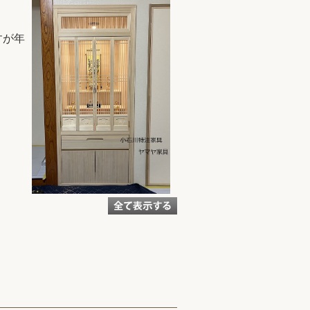
すが年
か……