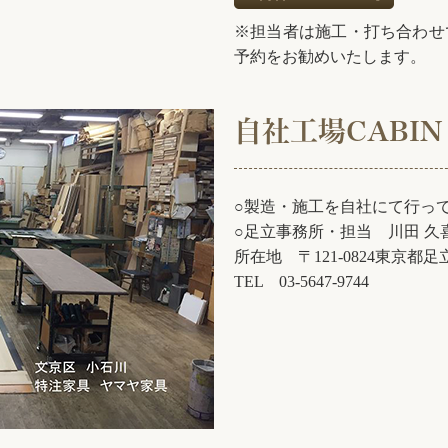
※担当者は施工・打ち合わせ
予約をお勧めいたします。
自社工場CABIN
アトリエにっと様
○製造・施工を自社にて行っ
巧、未来へ！展に行ってきました。観に行きたかったので早め
○足立事務所・担当 川田 久
所在地 〒121-0824東京都足立
TEL 03-5647-9744