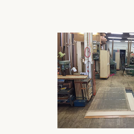
2023/10/01
超絶技巧、未来へ！展＆江東区
三井記念美術館で開催中の超絶技
て良かっ……
続きを読む