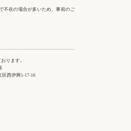
で不在の場合が多いため、事前のご
ております。
に行け
喜
区西伊興1-17-16