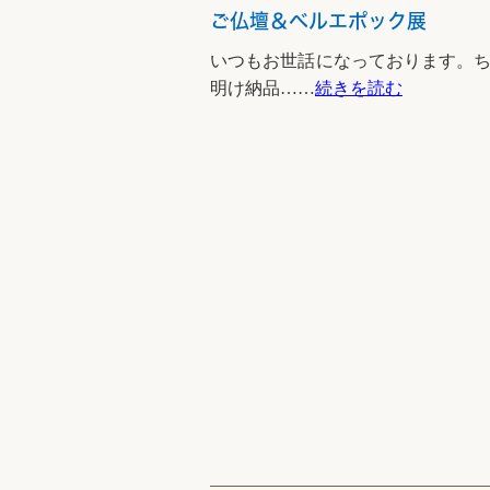
ご仏壇＆ベルエポック展
いつもお世話になっております。
明け納品……
続きを読む
2024/05/01
大吉原展＆キッチン工事
3/26-5/19まで東京藝術大学
続きを読む